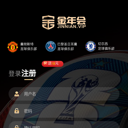
送
18
元
注册
登录